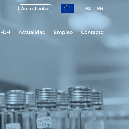
Área clientes
ES
EN
I+D+i
Actualidad
Empleo
Contacto