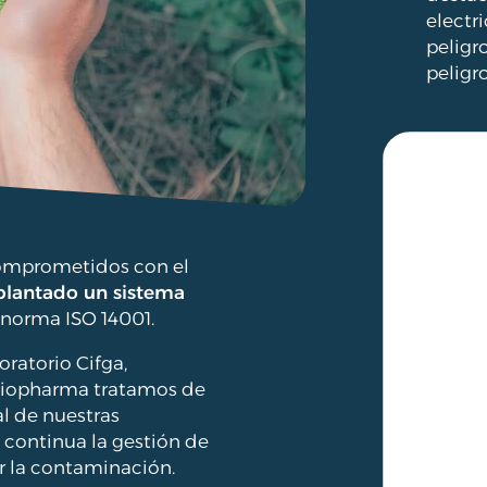
electr
peligr
peligr
omprometidos con el
lantado un sistema
a norma ISO 14001.
ratorio Cifga,
biopharma tratamos de
l de nuestras
 continua la gestión de
r la contaminación.