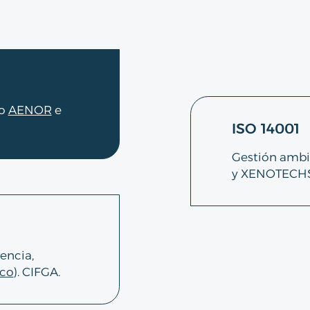
do
AENOR
e
ISO 14001
Gestión ambi
y XENOTECHS
encia,
ico
). CIFGA.