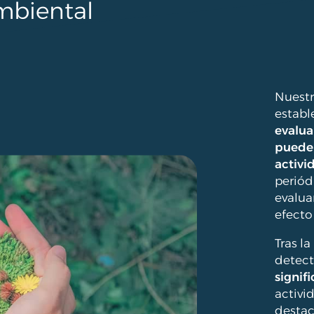
mbiental
Nuestr
establ
evalua
pueden
activi
periód
evalu
efecto
Tras l
detec
signifi
activi
destac