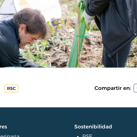
Compartir en:
RSC
res
Sostenibilidad
erinaria
RSE