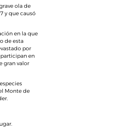
grave ola de
17 y que causó
ación en la que
vo de esta
evastado por
participan en
e gran valor
 especies
 el Monte de
der.
ugar.