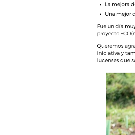
La mejora de
Una mejor d
Fue un día muy
proyecto +CO(
Queremos agrad
iniciativa y t
lucenses que se