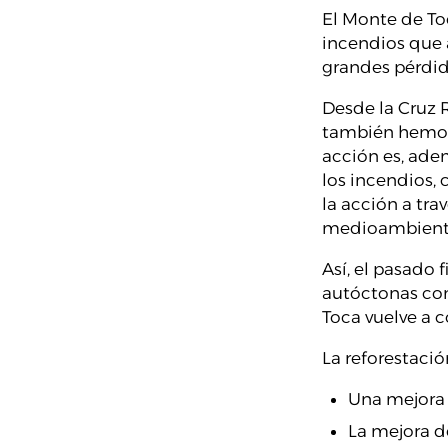
El Monte de To
incendios que 
grandes pérdi
Desde la Cruz 
también hemos q
acción es, ade
los incendios,
la acción a tra
medioambient
Así, el pasado 
autóctonas com
Toca vuelve a c
La reforestaci
Una mejora d
La mejora d