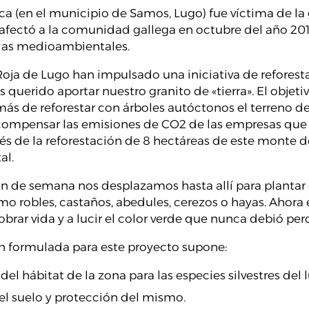
ca (en el municipio de Samos, Lugo) fue víctima de la 
afectó a la comunidad gallega en octubre del año 20
das medioambientales.
Roja de Lugo han impulsado una iniciativa de reforest
uerido aportar nuestro granito de «tierra». El objeti
más de reforestar con árboles autóctonos el terreno d
 compensar las emisiones de CO2 de las empresas que 
vés de la reforestación de 8 hectáreas de este monte d
al.
fin de semana nos desplazamos hasta allí para plantar
o robles, castaños, abedules, cerezos o hayas. Ahora
obrar vida y a lucir el color verde que nunca debió per
ón formulada para este proyecto supone:
el hábitat de la zona para las especies silvestres del l
el suelo y protección del mismo.